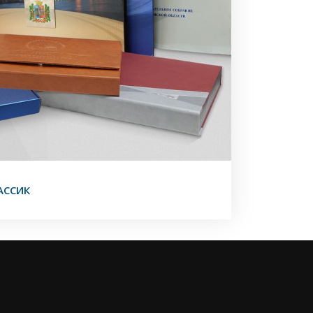
АССИК