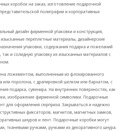
чных коробок на заказ, изготовление подарочной
 представительской полиграфии и корпоративных
альный дизайн фирменной упаковки и конструкция,
изысканные переплетные материалы, дизайнерские
 назначения упаковки, содержания подарка и пожеланий
 так и солидную упаковку из изысканных материалов с
йном.
нена ложементом, выполненным из флокированного
а или поролона, с драпировкой шелком или бархатом, с
ния подарка, сувенира. На внутренних поверхностях, как
овки, изображение фирменной символики. Подарочные
нт для оформления сюрприза. Закрываться и надежно
труктивных фиксаторов, магнитов, магнитных замков,
коративных шнуров и лент. Подарочные коробки могут
и, тканевыми ручками, ручками из декоративного шнура.