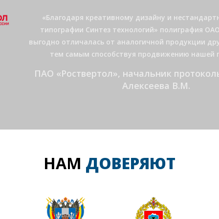
«Мы чрезвычайно благодарны коллективу ООО «Синт
оперативность и профессионализм в работе, серье
поставленным задачам».
Правительство Ростовской области, 
социально-хозяйственного отдела Ла
НАМ
ДОВЕРЯЮТ