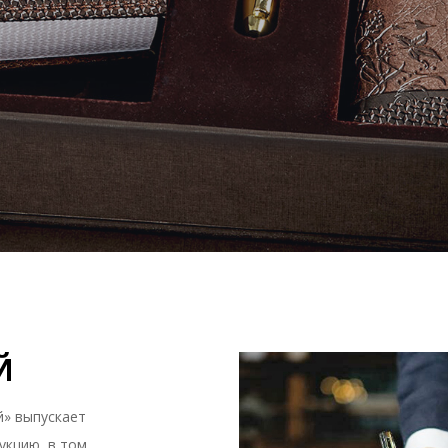
Й
й» выпускает
укцию, в том