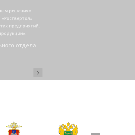
ез технологий» за
зное отношение к
начальник
мсков Н.А.